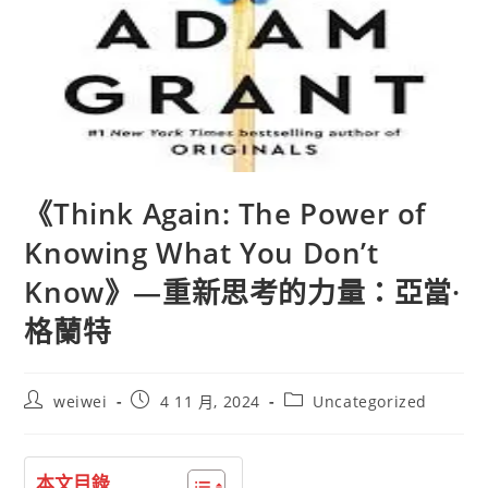
《Think Again: The Power of
Knowing What You Don’t
Know》—重新思考的力量：亞當·
格蘭特
Post
Post
Post
weiwei
4 11 月, 2024
Uncategorized
author:
published:
category:
本文目錄