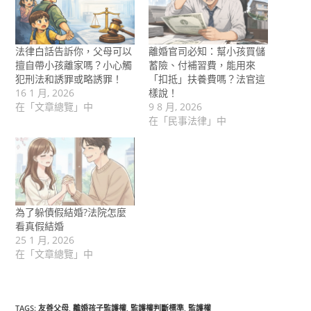
法律白話告訴你，父母可以
離婚官司必知：幫小孩買儲
擅自帶小孩離家嗎？小心觸
蓄險、付補習費，能用來
犯刑法和誘罪或略誘罪！
「扣抵」扶養費嗎？法官這
16 1 月, 2026
樣說！
在「文章總覽」中
9 8 月, 2026
在「民事法律」中
為了躲債假結婚?法院怎麼
看真假結婚
25 1 月, 2026
在「文章總覽」中
TAGS
:
友善父母
,
離婚孩子監護權
,
監護權判斷標準
,
監護權