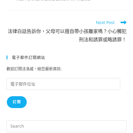
Read
Next Post
more
法律白話告訴你，父母可以擅自帶小孩離家嗎？小心觸犯
articles
刑法和誘罪或略誘罪！
電子郵件訂閱網站
歡迎訂閱法洛威，給您最新資訊:
電
子
郵
訂閱
件
位
址
Pre
Es