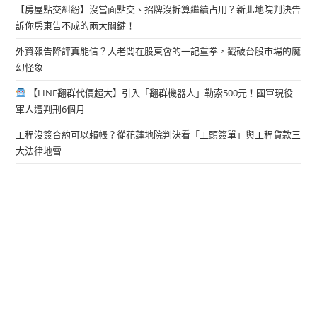
【房屋點交糾紛】沒當面點交、招牌沒拆算繼續占用？新北地院判決告
訴你房東告不成的兩大關鍵！
外資報告降評真能信？大老闆在股東會的一記重拳，戳破台股市場的魔
幻怪象
【LINE翻群代價超大】引入「翻群機器人」勒索500元！國軍現役
軍人遭判刑6個月
工程沒簽合約可以賴帳？從花蓮地院判決看「工頭簽單」與工程貨款三
大法律地雷