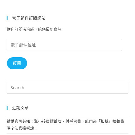
罪
的
法
律
電子郵件訂閱網站
構
成
歡迎訂閱法洛威，給您最新資訊:
要
件
解
電
析-
子
鄭
文
郵
燦
訂閱
件
開
房
位
事
件，
址
撤
Pre
告
Es
就
了
to
事?
近期文章
clo
the
離婚官司必知：幫小孩買儲蓄險、付補習費，能用來「扣抵」扶養費
sea
嗎？法官這樣說！
pan