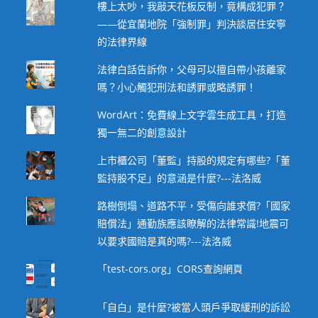
樓上太吵，我敲天花板反制，竟構成犯罪？
——從宜蘭地院「強制罪」判決談居住安寧
的法律界線
法律白話告訴你，父母可以擅自帶小孩離家
嗎？小心觸犯刑法和誘罪或略誘罪！
WordArt：免費線上文字雲生成工具，打造
獨一無二的創意設計
上市櫃公司「董監」持股的規定有哪些?「董
監持股不足」的意涵是什麼?---法洛威
路樹倒塌、道路不平，受傷向誰求償?「國家
賠償法」通勤族應該瞭解的法律常識!地震可
以要求國賠是真的嗎?---法洛威
「test-cors.org」CORS查詢網頁
「自白」是什麼?被當人頭戶爭取緩刑的訴訟